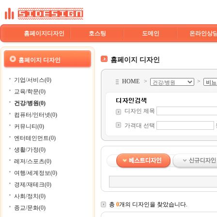
홈페이지디자인
호스팅
도메인
온라인상
홈페이지 디자인
홈페이지 디자인
기업/서비스(0)
HOME
>
>
교육/학문(0)
건강/병원(0)
디자인 제목
컴퓨터/인터넷(0)
가격대 선택
커뮤니티(0)
엔터테인먼트(0)
생활/가정(0)
레저/스포츠(0)
여행/세계정보(0)
경제/재테크(0)
사회/정치(0)
총
0
개의 디자인을 찾았습니다.
종교/문화(0)