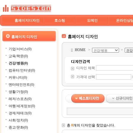
홈페이지디자인
호스팅
도메인
온라인상
홈페이지 디자인
홈페이지 디자인
기업/서비스(0)
HOME
>
>
교육/학문(0)
건강/병원(0)
디자인 제목
컴퓨터/인터넷(0)
가격대 선택
커뮤니티(0)
엔터테인먼트(0)
생활/가정(0)
레저/스포츠(0)
여행/세계정보(0)
경제/재테크(0)
사회/정치(0)
총
0
개의 디자인을 찾았습니다.
종교/문화(0)