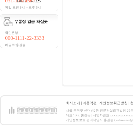
031-123-4567
116.126.143.225
평일 오전 9시 ~ 오후 6시
국민은행
000-1111-22-3333
예금주:홍길동
회사소개
|
이용약관
|
개인정보취급방침
|
서울 동작구 신대방2동 전문건설회관빌딩 28층 전화 : 
대표이사: 홍길동 | 사업자번호 xxxxx-xxxx-xx
개인정보보호 관리책임자:홍길동 (webmaster@email.co